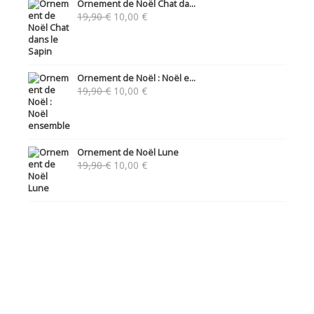
Ornement de Noël Chat da...
Le
Le
19,90
€
10,00
€
prix
prix
initial
actuel
était :
est :
19,90 €.
10,00 €.
Ornement de Noël : Noël e...
Le
Le
19,90
€
10,00
€
prix
prix
initial
actuel
était :
est :
19,90 €.
10,00 €.
Ornement de Noël Lune
Le
Le
19,90
€
10,00
€
prix
prix
initial
actuel
était :
est :
19,90 €.
10,00 €.