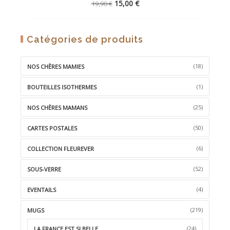
Le
Le
15,00
€
19,90
€
prix
prix
initial
actuel
était :
est :
AJOUTER
Catégories de produits
19,90 €.
15,00 €.
À
LA
(18)
NOS CHÈRES MAMIES
WISHLIST
(1)
BOUTEILLES ISOTHERMES
(25)
NOS CHÈRES MAMANS
(50)
CARTES POSTALES
(6)
COLLECTION FLEUREVER
(52)
SOUS-VERRE
(4)
EVENTAILS
(219)
MUGS
(24)
LA FRANCE EST SI BELLE