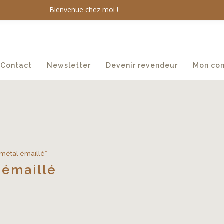
Bienvenue chez moi !
Contact
Newsletter
Devenir revendeur
Mon co
s métal émaillé”
 émaillé