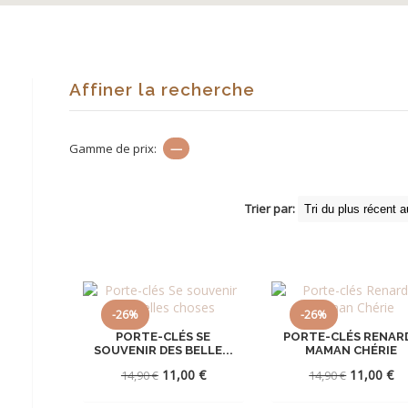
Affiner la recherche
Gamme de prix:
—
Trier par:
-26%
-26%
PORTE-CLÉS SE
PORTE-CLÉS RENAR
SOUVENIR DES BELLE...
MAMAN CHÉRIE
Le
Le
Le
Le
11,00
€
11,00
€
14,90
€
14,90
€
prix
prix
prix
pr