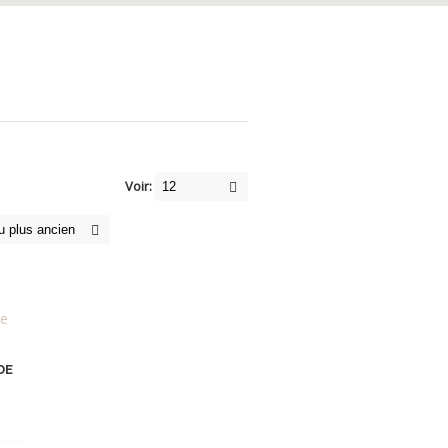
Voir:
DE
ix