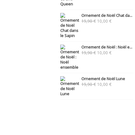
Ornement de Noël Chat da...
Le
Le
19,90
€
10,00
€
prix
prix
initial
actuel
était :
est :
19,90 €.
10,00 €.
Ornement de Noël : Noël e...
Le
Le
19,90
€
10,00
€
prix
prix
initial
actuel
était :
est :
19,90 €.
10,00 €.
Ornement de Noël Lune
Le
Le
19,90
€
10,00
€
prix
prix
initial
actuel
était :
est :
19,90 €.
10,00 €.