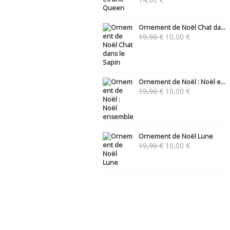
Ornement de Noël Chat da...
Le
Le
19,90
€
10,00
€
prix
prix
initial
actuel
était :
est :
19,90 €.
10,00 €.
Ornement de Noël : Noël e...
Le
Le
19,90
€
10,00
€
prix
prix
initial
actuel
était :
est :
19,90 €.
10,00 €.
Ornement de Noël Lune
Le
Le
19,90
€
10,00
€
prix
prix
initial
actuel
était :
est :
19,90 €.
10,00 €.