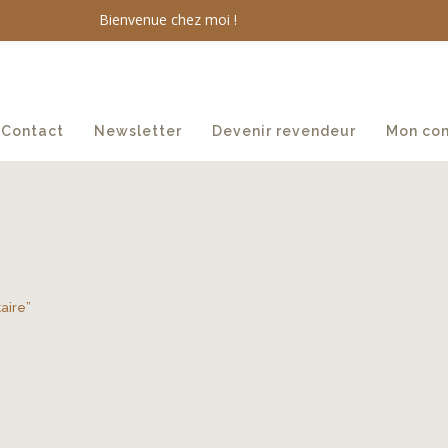
Bienvenue chez moi !
Contact
Newsletter
Devenir revendeur
Mon co
taire”