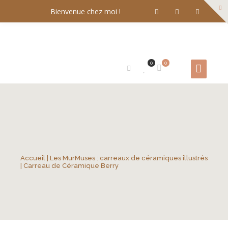
Bienvenue chez moi !
0
0
Accueil
|
Les MurMuses : carreaux de céramiques illustrés
| Carreau de Céramique Berry