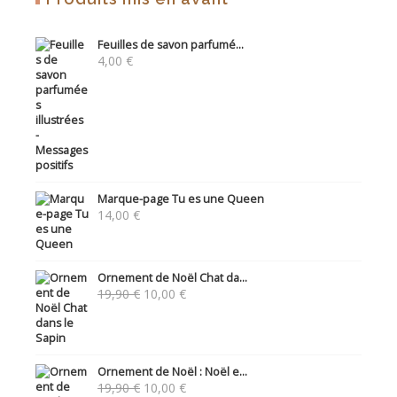
Feuilles de savon parfumé...
4,00
€
Marque-page Tu es une Queen
14,00
€
Ornement de Noël Chat da...
Le
Le
19,90
€
10,00
€
prix
prix
initial
actuel
était :
est :
19,90 €.
10,00 €.
Ornement de Noël : Noël e...
Le
Le
19,90
€
10,00
€