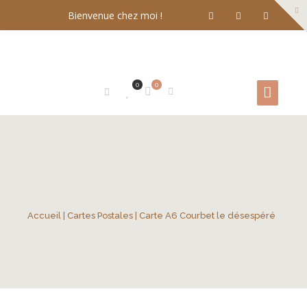
Bienvenue chez moi !
0
0
Accueil
|
Cartes Postales
| Carte A6 Courbet le désespéré