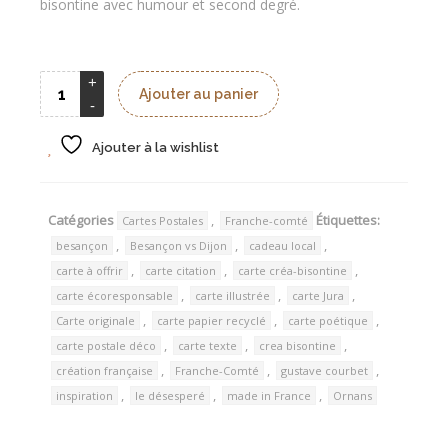
bisontine avec humour et second degré.
Ajouter au panier
Ajouter à la wishlist
Catégories
,
Étiquettes:
Cartes Postales
Franche-comté
,
,
,
besançon
Besançon vs Dijon
cadeau local
,
,
,
carte à offrir
carte citation
carte créa-bisontine
,
,
,
carte écoresponsable
carte illustrée
carte Jura
,
,
,
Carte originale
carte papier recyclé
carte poétique
,
,
,
carte postale déco
carte texte
crea bisontine
,
,
,
création française
Franche-Comté
gustave courbet
,
,
,
inspiration
le désesperé
made in France
Ornans