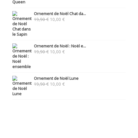
Ornement de Noël Chat da...
Le
Le
19,90
€
10,00
€
prix
prix
initial
actuel
était :
est :
19,90 €.
10,00 €.
Ornement de Noël : Noël e...
Le
Le
19,90
€
10,00
€
prix
prix
initial
actuel
était :
est :
19,90 €.
10,00 €.
Ornement de Noël Lune
Le
Le
19,90
€
10,00
€
prix
prix
initial
actuel
était :
est :
19,90 €.
10,00 €.