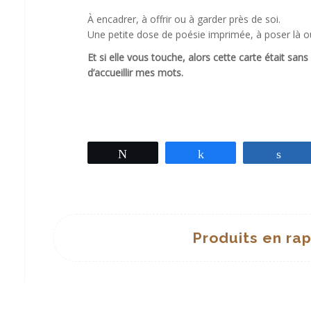
À encadrer, à offrir ou à garder près de soi.
Une petite dose de poésie imprimée, à poser là où 
Et si elle vous touche, alors cette carte était san
d’accueillir mes mots.
Tweetez
Partagez
Par
Produits en ra