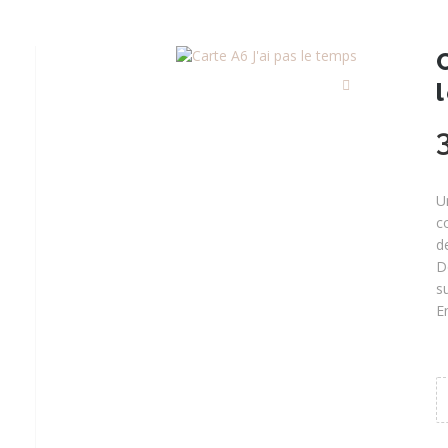
U
c
d
D
s
E