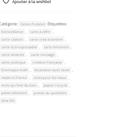
Ajouter à la wishlist
Catégorie:
Étiquettes:
Cartes Postales
,
,
bienveillance
carte à offrir
,
,
carte citation
carte créa-bisontine
,
,
carte écoresponsable
carte émotions
,
,
carte illustrée
carte message
,
,
carte poétique
création française
,
,
Enveloppe Kraft
illustration avec texte
,
,
made in France
mots pour les maux
,
,
mots qui font du bien
papier recyclé
,
,
petite attention
poésie du quotidien
slow life