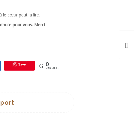
le cœur peut la lire.
s doute pour vous. Merci
Save
0
tagez
PARTAGES
pport