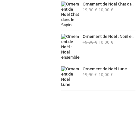
Ornement de Noël Chat da...
Le
Le
19,90
€
10,00
€
prix
prix
initial
actuel
était :
est :
19,90 €.
10,00 €.
Ornement de Noël : Noël e...
Le
Le
19,90
€
10,00
€
prix
prix
initial
actuel
était :
est :
19,90 €.
10,00 €.
Ornement de Noël Lune
Le
Le
19,90
€
10,00
€
prix
prix
initial
actuel
était :
est :
19,90 €.
10,00 €.