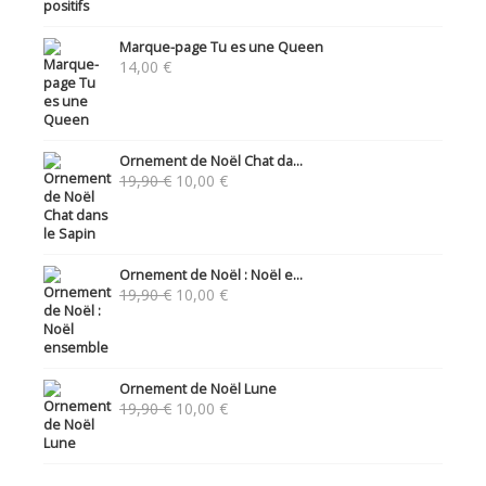
Marque-page Tu es une Queen
14,00
€
Ornement de Noël Chat da...
Le
Le
19,90
€
10,00
€
prix
prix
initial
actuel
était :
est :
19,90 €.
10,00 €.
Ornement de Noël : Noël e...
Le
Le
19,90
€
10,00
€
prix
prix
initial
actuel
était :
est :
19,90 €.
10,00 €.
Ornement de Noël Lune
Le
Le
19,90
€
10,00
€
prix
prix
initial
actuel
était :
est :