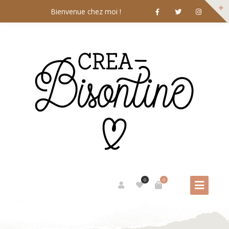
Bienvenue chez moi !
0
0