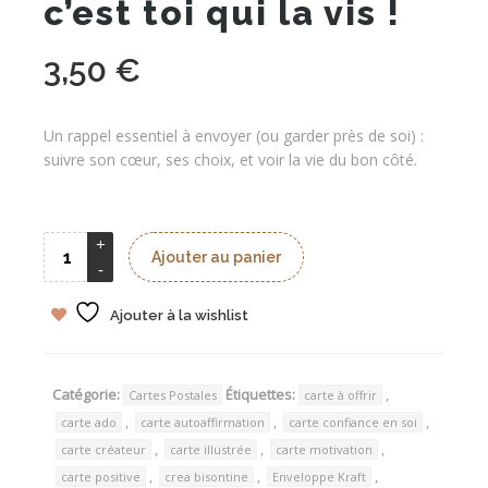
c’est toi qui la vis !
3,50
€
Un rappel essentiel à envoyer (ou garder près de soi) :
suivre son cœur, ses choix, et voir la vie du bon côté.
Ajouter au panier
Ajouter à la wishlist
Catégorie:
Étiquettes:
,
Cartes Postales
carte à offrir
,
,
,
carte ado
carte autoaffirmation
carte confiance en soi
,
,
,
carte créateur
carte illustrée
carte motivation
,
,
,
carte positive
crea bisontine
Enveloppe Kraft