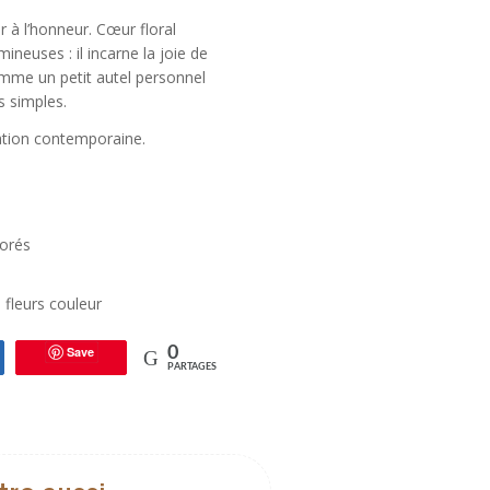
à l’honneur. Cœur floral
mineuses : il incarne la joie de
comme un petit autel personnel
s simples.
ation contemporaine.
dorés
o fleurs couleur
Save
0
tagez
PARTAGES