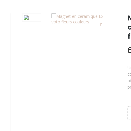
U
c
o
p