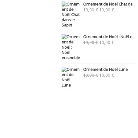
Ornement de Noël Chat da...
Le
Le
19,90
€
10,00
€
prix
prix
initial
actuel
était :
est :
19,90 €.
10,00 €.
Ornement de Noël : Noël e...
Le
Le
19,90
€
10,00
€
prix
prix
initial
actuel
était :
est :
19,90 €.
10,00 €.
Ornement de Noël Lune
Le
Le
19,90
€
10,00
€
prix
prix
initial
actuel
était :
est :
19,90 €.
10,00 €.