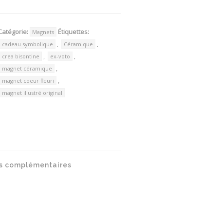
Catégorie:
Étiquettes:
Magnets
,
,
cadeau symbolique
Céramique
,
,
crea bisontine
ex-voto
,
magnet céramique
,
magnet coeur fleuri
magnet illustré original
s complémentaires