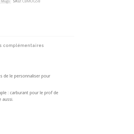
SKU:
CBMUG58
Mugs
s complémentaires
as de le personnaliser pour
ple : carburant pour le prof de
 aussi.