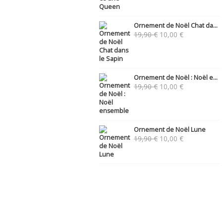
Ornement de Noël Chat da...
Le
Le
19,90
€
10,00
€
prix
prix
initial
actuel
était :
est :
19,90 €.
10,00 €.
Ornement de Noël : Noël e...
Le
Le
19,90
€
10,00
€
prix
prix
initial
actuel
était :
est :
19,90 €.
10,00 €.
Ornement de Noël Lune
Le
Le
19,90
€
10,00
€
prix
prix
initial
actuel
était :
est :
19,90 €.
10,00 €.