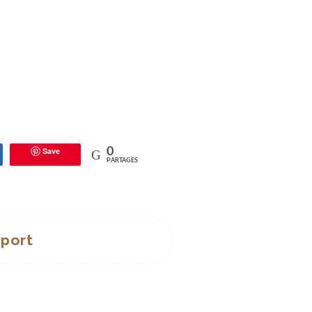
Save
0
tagez
PARTAGES
pport