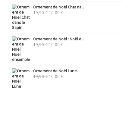
Ornement de Noël Chat da...
Le
Le
19,90
€
10,00
€
prix
prix
initial
actuel
était :
est :
19,90 €.
10,00 €.
Ornement de Noël : Noël e...
Le
Le
19,90
€
10,00
€
prix
prix
initial
actuel
était :
est :
19,90 €.
10,00 €.
Ornement de Noël Lune
Le
Le
19,90
€
10,00
€
prix
prix
initial
actuel
était :
est :
19,90 €.
10,00 €.