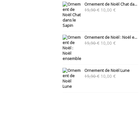
Ornement de Noël Chat da...
Le
Le
19,90
€
10,00
€
prix
prix
initial
actuel
était :
est :
19,90 €.
10,00 €.
Ornement de Noël : Noël e...
Le
Le
19,90
€
10,00
€
prix
prix
initial
actuel
était :
est :
19,90 €.
10,00 €.
Ornement de Noël Lune
Le
Le
19,90
€
10,00
€
prix
prix
initial
actuel
était :
est :
19,90 €.
10,00 €.