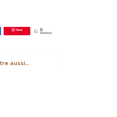
Save
0
tagez
PARTAGES
tre aussi…