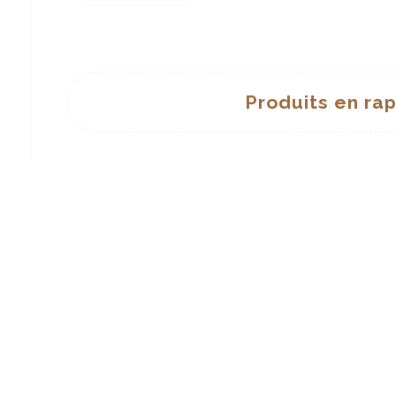
AJOUTER
À
LA
Produits en ra
WISHLIST