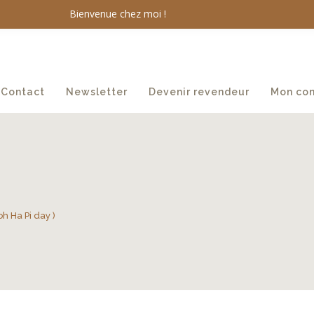
Bienvenue chez moi !
Contact
Newsletter
Devenir revendeur
Mon co
oh Ha Pi day )