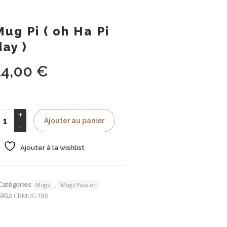
Mug Pi ( oh Ha Pi
day )
14,00
€
Ajouter au panier
Ajouter à la wishlist
Catégories
,
Mugs
Mugs Passion
SKU:
CBMUG188