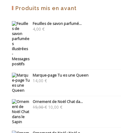
Produits mis en avant
Feuilles de savon parfumé...
4,00
€
Marque-page Tu es une Queen
14,00
€
Ornement de Noël Chat da...
Le
Le
19,90
€
10,00
€
prix
prix
initial
actuel
était :
est :
19,90 €.
10,00 €.