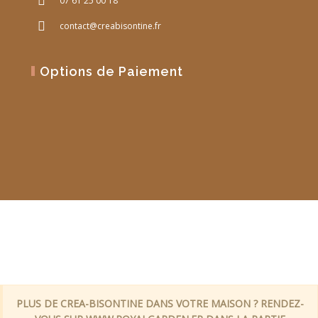
07 61 25 00 18
contact@creabisontine.fr
Options de Paiement
Site Web réalisé par
PM Web Design
PLUS DE CREA-BISONTINE DANS VOTRE MAISON ? RENDEZ-