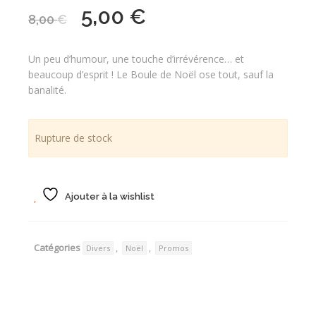
5,00
€
Le
Le
8,00
€
prix
prix
initial
actuel
Un peu d’humour, une touche d’irrévérence… et
était :
est :
beaucoup d’esprit ! Le Boule de Noël ose tout, sauf la
8,00 €.
5,00 €.
banalité.
Rupture de stock
Ajouter à la wishlist
Catégories
,
,
Divers
Noël
Promos