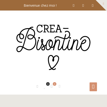
Bienvenue chez moi !
0
0