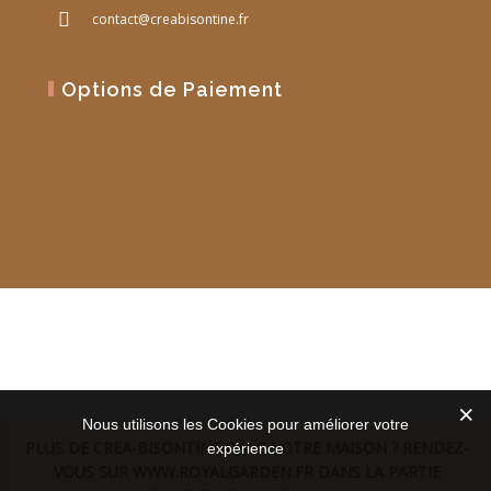
contact@creabisontine.fr
Options de Paiement
Site Web réalisé par
PM Web Design
Nous utilisons les Cookies pour améliorer votre
PLUS DE CREA-BISONTINE DANS VOTRE MAISON ? RENDEZ-
expérience
VOUS SUR WWW.ROYALGARDEN.FR DANS LA PARTIE