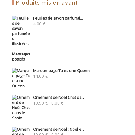
Produits mis en avant
Feuilles de savon parfumé...
4,00
€
Marque-page Tu es une Queen
14,00
€
Ornement de Noël Chat da...
Le
Le
19,90
€
10,00
€
prix
prix
initial
actuel
était :
est :
19,90 €.
10,00 €.
Ornement de Noël : Noël e...
Le
Le
19,90
€
10,00
€