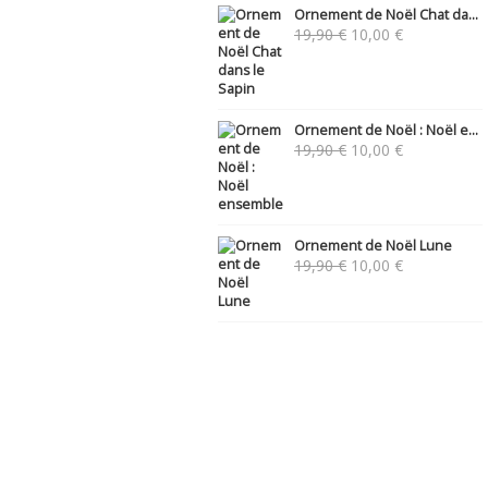
Ornement de Noël Chat da...
Le
Le
19,90
€
10,00
€
prix
prix
initial
actuel
était :
est :
19,90 €.
10,00 €.
Ornement de Noël : Noël e...
Le
Le
19,90
€
10,00
€
prix
prix
initial
actuel
était :
est :
19,90 €.
10,00 €.
Ornement de Noël Lune
Le
Le
19,90
€
10,00
€
prix
prix
initial
actuel
était :
est :
19,90 €.
10,00 €.