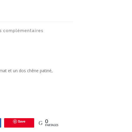
s complémentaires
n mat et un dos chêne patiné,
Save
0
tagez
PARTAGES