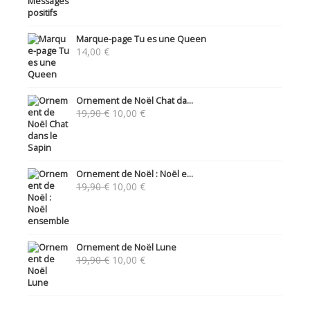
Marque-page Tu es une Queen
14,00
€
Ornement de Noël Chat da...
Le
Le
19,90
€
10,00
€
prix
prix
initial
actuel
était :
est :
19,90 €.
10,00 €.
Ornement de Noël : Noël e...
Le
Le
19,90
€
10,00
€
prix
prix
initial
actuel
était :
est :
19,90 €.
10,00 €.
Ornement de Noël Lune
Le
Le
19,90
€
10,00
€
prix
prix
initial
actuel
était :
est :