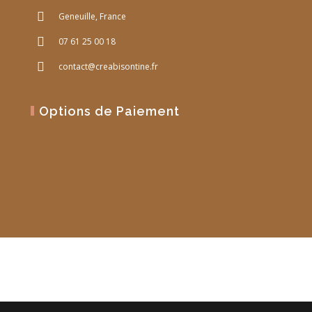
Geneuille, France
07 61 25 00 18
contact@creabisontine.fr
Options de Paiement
Site Web réalisé par
PM Web Design