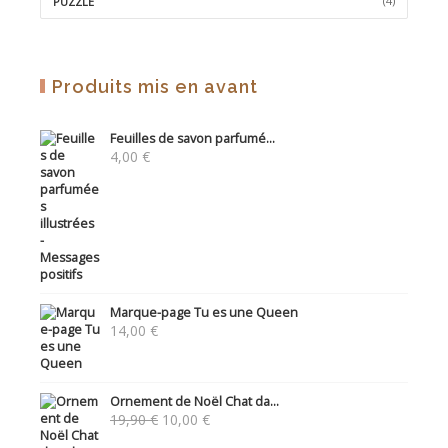
(4)
PUZZLE
Produits mis en avant
Feuilles de savon parfumé...
4,00
€
Marque-page Tu es une Queen
14,00
€
Ornement de Noël Chat da...
Le
Le
19,90
€
10,00
€
prix
prix