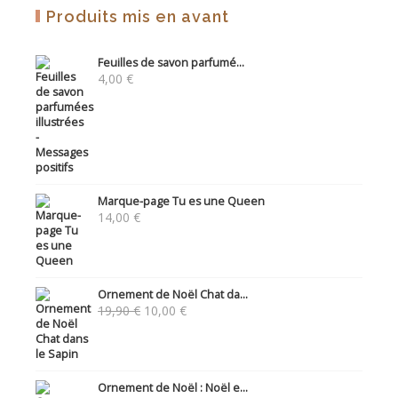
Produits mis en avant
Feuilles de savon parfumé...
4,00
€
Marque-page Tu es une Queen
14,00
€
Ornement de Noël Chat da...
Le
Le
19,90
€
10,00
€
prix
prix
initial
actuel
était :
est :
19,90 €.
10,00 €.
Ornement de Noël : Noël e...