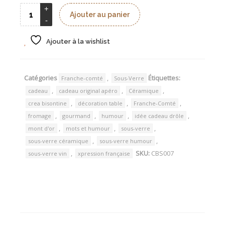
Ajouter au panier
Ajouter à la wishlist
Catégories
,
Étiquettes:
Franche-comté
Sous-Verre
,
,
,
cadeau
cadeau original apéro
Céramique
,
,
,
crea bisontine
décoration table
Franche-Comté
,
,
,
,
fromage
gourmand
humour
idée cadeau drôle
,
,
,
mont d'or
mots et humour
sous-verre
,
,
sous-verre céramique
sous-verre humour
,
SKU:
CBS007
sous-verre vin
xpression française