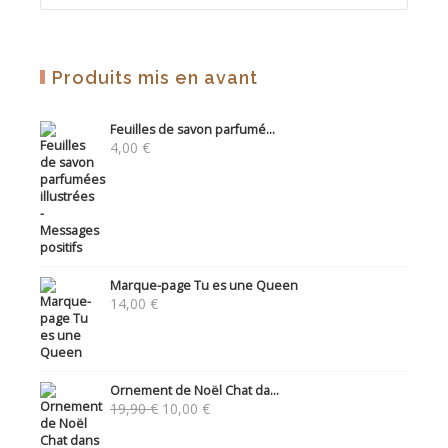
Produits mis en avant
Feuilles de savon parfumé...
4,00
€
Marque-page Tu es une Queen
14,00
€
Ornement de Noël Chat da...
Le
Le
19,90
€
10,00
€
prix
prix
initial
actuel