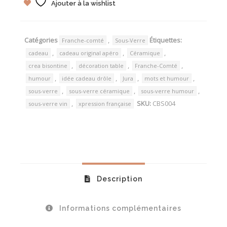
Ajouter à la wishlist
Catégories
,
Étiquettes:
Franche-comté
Sous-Verre
,
,
,
cadeau
cadeau original apéro
Céramique
,
,
,
crea bisontine
décoration table
Franche-Comté
,
,
,
,
humour
idée cadeau drôle
Jura
mots et humour
,
,
,
sous-verre
sous-verre céramique
sous-verre humour
,
SKU:
CBS004
sous-verre vin
xpression française
Description
Informations complémentaires