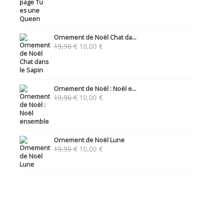
Ornement de Noël Chat da...
Le
Le
19,90
€
10,00
€
prix
prix
initial
actuel
était :
est :
19,90 €.
10,00 €.
Ornement de Noël : Noël e...
Le
Le
19,90
€
10,00
€
prix
prix
initial
actuel
était :
est :
19,90 €.
10,00 €.
Ornement de Noël Lune
Le
Le
19,90
€
10,00
€
prix
prix
initial
actuel
était :
est :
19,90 €.
10,00 €.