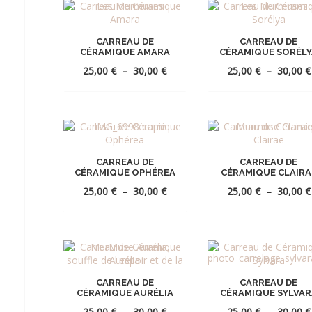
CARREAU DE
CARREAU DE
CÉRAMIQUE AMARA
CÉRAMIQUE SORÉLY
Plage
25,00
€
–
30,00
€
25,00
€
–
30,00
€
de
prix :
25,00 €
AJOUTER
AJOUTE
à
À
À
30,00 €
LA
LA
CARREAU DE
CARREAU DE
CÉRAMIQUE OPHÉREA
CÉRAMIQUE CLAIRA
WISHLIST
WISHLI
Plage
25,00
€
–
30,00
€
25,00
€
–
30,00
€
de
prix :
25,00 €
AJOUTER
AJOUTE
à
À
À
30,00 €
LA
LA
CARREAU DE
CARREAU DE
CÉRAMIQUE AURÉLIA
CÉRAMIQUE SYLVAR
WISHLIST
WISHLI
Plage
25,00
€
–
30,00
€
25,00
€
–
30,00
€