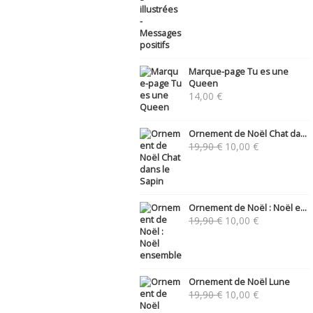
Marque-page Tu es une
Queen
14,00
€
Ornement de Noël Chat da...
Le
Le
19,90
€
10,00
€
prix
prix
initial
actuel
était :
est :
19,90 €.
10,00 €.
Ornement de Noël : Noël e...
Le
Le
19,90
€
10,00
€
prix
prix
initial
actuel
était :
est :
19,90 €.
10,00 €.
Ornement de Noël Lune
Le
Le
19,90
€
10,00
€
prix
prix