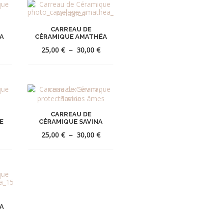
CARREAU DE
A
CÉRAMIQUE AMATHÉA
Plage
Plage
25,00
€
–
30,00
€
de
de
prix :
prix :
25,00 €
25,00 €
R
AJOUTER
à
à
À
30,00 €
30,00 €
LA
CARREAU DE
E
CÉRAMIQUE SAVINA
ST
WISHLIST
Plage
Plage
25,00
€
–
30,00
€
de
de
prix :
prix :
25,00 €
25,00 €
R
AJOUTER
à
à
À
30,00 €
30,00 €
LA
A
ST
WISHLIST
Plage