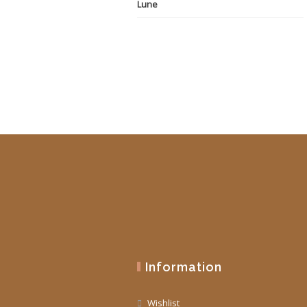
initial
actuel
était :
est :
19,90 €.
10,00 €.
Information
Wishlist