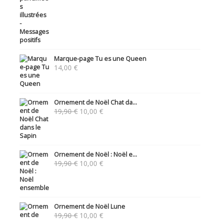
Marque-page Tu es une Queen
14,00
€
Ornement de Noël Chat da...
Le
Le
19,90
€
10,00
€
prix
prix
initial
actuel
était :
est :
19,90 €.
10,00 €.
Ornement de Noël : Noël e...
Le
Le
19,90
€
10,00
€
prix
prix
initial
actuel
était :
est :
19,90 €.
10,00 €.
Ornement de Noël Lune
Le
Le
19,90
€
10,00
€