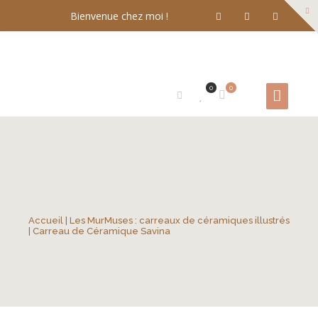
Bienvenue chez moi !
0
0
Accueil
|
Les MurMuses : carreaux de céramiques illustrés
| Carreau de Céramique Savina