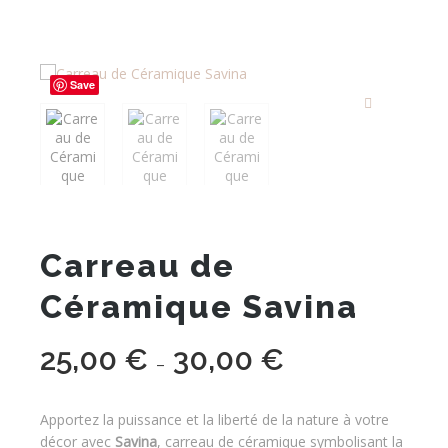
Save
Carreau de
Céramique Savina
25,00
€
30,00
€
Plage
–
de
prix :
Apportez la puissance et la liberté de la nature à votre
25,00 €
décor avec
Savina
, carreau de céramique symbolisant la