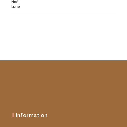
prix
prix
initial
actuel
était :
est :
19,90 €.
10,00 €.
Information