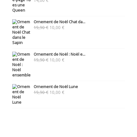
14,00
€
Ornement de Noël Chat da...
Le
Le
19,90
€
10,00
€
prix
prix
initial
actuel
était :
est :
19,90 €.
10,00 €.
Ornement de Noël : Noël e...
Le
Le
19,90
€
10,00
€
prix
prix
initial
actuel
était :
est :
19,90 €.
10,00 €.
Ornement de Noël Lune
Le
Le
19,90
€
10,00
€
prix
prix
initial
actuel
était :
est :
19,90 €.
10,00 €.