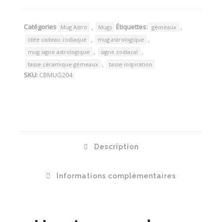
Catégories
,
Étiquettes:
,
Mug Astro
Mugs
gémeaux
,
,
idée cadeau zodiaque
mug astrologique
,
,
mug signe astrologique
signe zodiacal
,
tasse céramique gémeaux
tasse inspiration
SKU:
CBMUG204
Description
Informations complémentaires