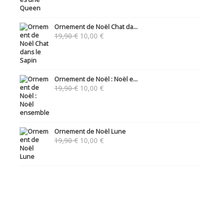
Ornement de Noël Chat da...
Le
Le
19,90
€
10,00
€
prix
prix
initial
actuel
était :
est :
19,90 €.
10,00 €.
Ornement de Noël : Noël e...
Le
Le
19,90
€
10,00
€
prix
prix
initial
actuel
était :
est :
19,90 €.
10,00 €.
Ornement de Noël Lune
Le
Le
19,90
€
10,00
€
prix
prix
initial
actuel
était :
est :
19,90 €.
10,00 €.