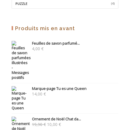
(4)
PUZZLE
Produits mis en avant
Feuilles de savon parfumé...
4,00
€
Marque-page Tu es une Queen
14,00
€
Ornement de Noël Chat da...
Le
Le
19,90
€
10,00
€
prix
prix