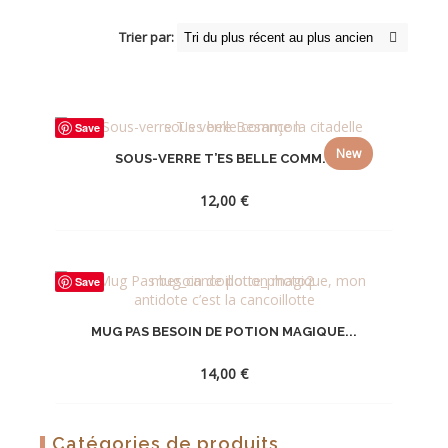
Trier par:
Save
New
SOUS-VERRE T’ES BELLE COMM...
12,00
€
AJOUTER
Save
À
LA
MUG PAS BESOIN DE POTION MAGIQUE...
WISHLIST
14,00
€
AJOUTER
Catégories de produits