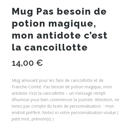
Mug Pas besoin de
potion magique,
mon antidote c’est
la cancoillotte
14,00
€
Mug amusant pour les fans de cancoillotte et de
Franche-Comté. Pas besoin de potion magique, mon
antidote c’est la cancoillotte – un message rempli
d’humour pour bien commencer la journée. Attention, ne
tenez pas compte du texte de personnalisation : mon
endroit préféré. Notez ici votre personnalisation voulue (
petit mot, prénom(s) )