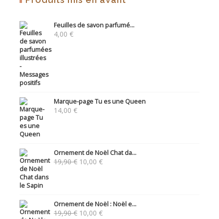
Feuilles de savon parfumé...
4,00
€
Marque-page Tu es une Queen
14,00
€
Ornement de Noël Chat da...
Le
Le
19,90
€
10,00
€
prix
prix
initial
actuel
était :
est :
19,90 €.
10,00 €.
Ornement de Noël : Noël e...
Le
Le
19,90
€
10,00
€