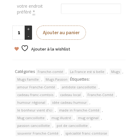
votre endroit
préféré
*
Ajouter au panier
Ajouter à la wishlist
Catégories
,
,
,
Franche-comté
La France est si belle
Mugs
,
Étiquettes:
Mugs Famille
Mugs Passion
,
,
amour Franche-Comté
antidote cancoillotte
,
,
,
cadeau franc-comtois
cadeau local
Franche-Comté
,
,
humour régional
idée cadeau humour
,
,
le bonheur vient d'ici
made in Franche-Comté
,
,
,
Mug cancoillotte
mug illustré
mug original
,
,
passion cancoillotte
pot de cancoillotte
,
souvenir Franche-Comté
spécialité franc-comtoise